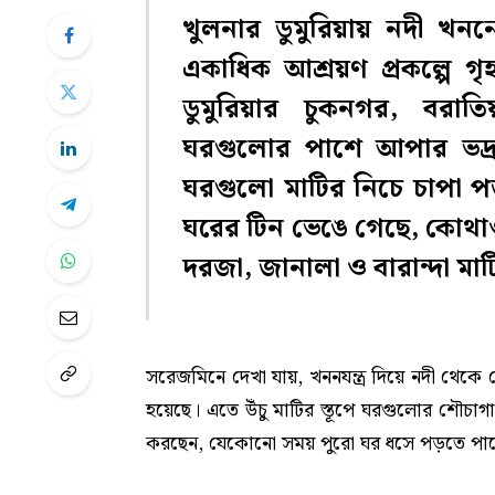
খুলনার ডুমুরিয়ায় নদী খন
একাধিক আশ্রয়ণ প্রকল্পে গৃ
ডুমুরিয়ার চুকনগর, বরাতি
ঘরগুলোর পাশে আপার ভদ্রা
ঘরগুলো মাটির নিচে চাপা পড়
ঘরের টিন ভেঙে গেছে, কোথ
দরজা, জানালা ও বারান্দা মা
সরেজমিনে দেখা যায়, খননযন্ত্র দিয়ে নদী থেকে 
হয়েছে। এতে উঁচু মাটির স্তূপে ঘরগুলোর শৌচাগা
করছেন, যেকোনো সময় পুরো ঘর ধসে পড়তে পা