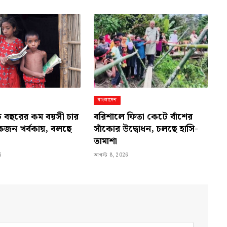
বাংলাদেশ
চ বছরের কম বয়সী চার
বরিশালে ফিতা কেটে বাঁশের
কজন খর্বকায়, বলছে
সাঁকোর উদ্বোধন, চলছে হাসি-
তামাশা
6
আগস্ট 8, 2026