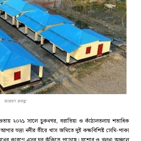
আশ্রয়ণ প্রকল্প
-এর আওতায় ২০২১ সালে চুকনগর, বরাতিয়া ও কাঁঠালতলায় শতাধিক
 আপার ভদ্রা নদীর তীরে খাস জমিতে দুই কক্ষবিশিষ্ট সেমি-পাকা
 খননের কারণে এসব ঘর ঝুঁকিতে পড়েছে। যশোর ও খুলনা অঞ্চলে