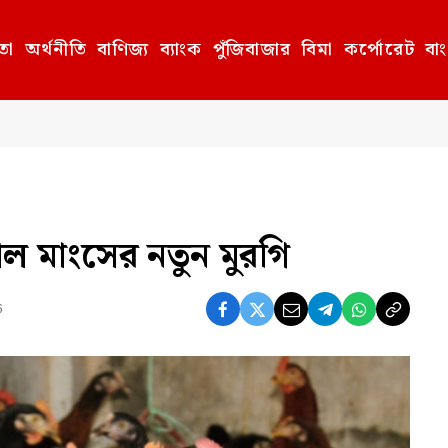
তা
অর্থনীতি
বাণিজ্য
ব্যাংক
পুঁজিবাজার
বিমা
কর্পোরেট
বা
ল মাংসের নতুন মুরগি
6