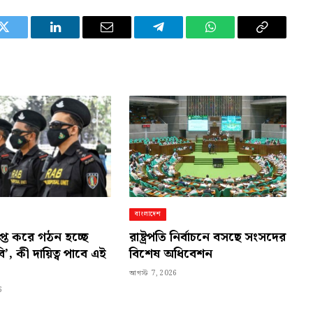
Twitter
LinkedIn
Email
Telegram
WhatsApp
Copy
Link
বাংলাদেশ
লুপ্ত করে গঠন হচ্ছে
রাষ্ট্রপতি নির্বাচনে বসছে সংসদের
, কী দায়িত্ব পাবে এই
বিশেষ অধিবেশন
আগস্ট 7, 2026
6