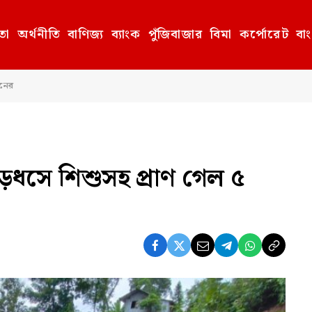
তা
অর্থনীতি
বাণিজ্য
ব্যাংক
পুঁজিবাজার
বিমা
কর্পোরেট
বা
জনের
হাড়ধসে শিশুসহ প্রাণ গেল ৫