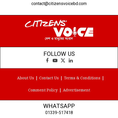
contact@citizensvoicebd.com
FOLLOW US
Facebook
YouTube
X
LinkedIn
(Twitter)
About Us
Contact Us
Terms & Conditions
Comment Policy
Advertisement
WHATSAPP
01339-517418