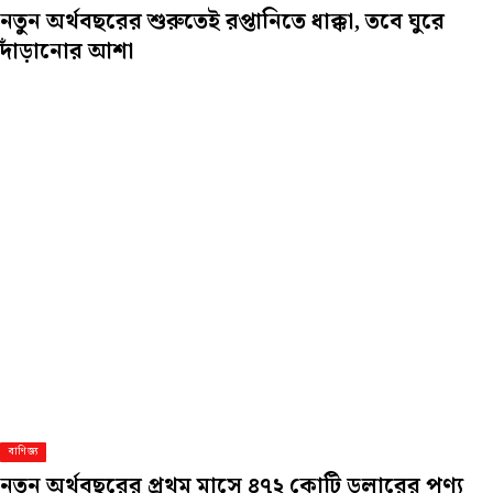
নতুন অর্থবছরের শুরুতেই রপ্তানিতে ধাক্কা, তবে ঘুরে
দাঁড়ানোর আশা
বাণিজ্য
নতুন অর্থবছরের প্রথম মাসে ৪৭২ কোটি ডলারের পণ্য