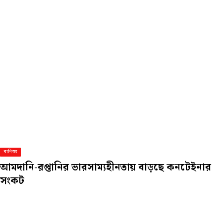
বাণিজ্য
আমদানি-রপ্তানির ভারসাম্যহীনতায় বাড়ছে কনটেইনার
সংকট