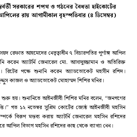
অন্তর্বর্তী সরকারের শপথ ও গঠনের বৈধতা হাইকোর্টের
 আপিলের রায় আগামীকাল বৃহস্পতিবার (৪ ডিসেম্বর)
ৈয়দ রেফাত আহমেদের নেতৃত্বাধীন ৭ বিচারপতির পূর্ণাঙ্গ আপিল
ানি করেন অ্যাটর্নি জেনারেল মো. আসাদুজ্জামান ও অতিরিক্ত
হক। রিটের পক্ষে শুনানি করেন অ্যাডভোকেট মহসীন রশিদ।
 কুদ্দুস কাজল ও অ্যাডভোকেট মোহাম্মদ শিশির মনির।
ি শুরু হয়। শুনানিতে আইনজীবী শিশির মনির বলেন, “জনগণের
ি।” গত ১২ নভেম্বর সুপ্রিম কোর্টের জ্যেষ্ঠ আইনজীবী মহসিন
কে বিরূপ মন্তব্য করায় অ্যাটর্নি জেনারেল মহসিন রশিদের
 আপিল বিভাগ মহসিন রশিদের কাছ থেকে ব্যাখ্যা নেন।