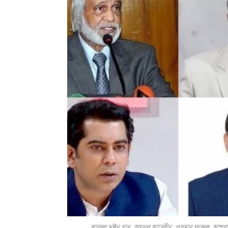
আবদুল মঈন খান, জয়নুল আবেদীন, ওসমান ফারুক, আশরাফ উদ্