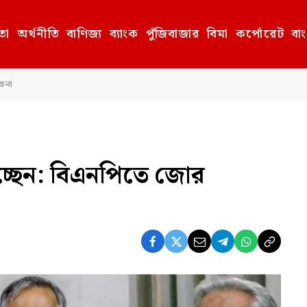
তা
অর্থনীতি
বাণিজ্য
ব্যাংক
পুঁজিবাজার
বিমা
কর্পোরেট
বা
চনা
চ্ছেন: বিএনপিতে জোর