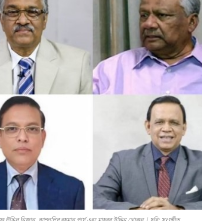
দিন নিজান, আন্দালিব রহমান পার্থ এবং মাহবুব উদ্দিন খোকন | ছবি: সংগৃহীত