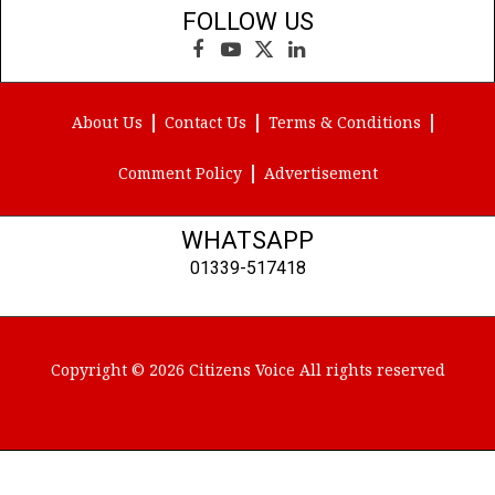
FOLLOW US
Facebook
YouTube
X
LinkedIn
(Twitter)
About Us
Contact Us
Terms & Conditions
Comment Policy
Advertisement
WHATSAPP
01339-517418
Copyright © 2026 Citizens Voice All rights reserved