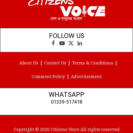
FOLLOW US
Facebook
YouTube
X
LinkedIn
(Twitter)
About Us
Contact Us
Terms & Conditions
Comment Policy
Advertisement
WHATSAPP
01339-517418
Copyright © 2026 Citizens Voice All rights reserved