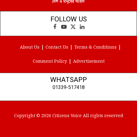
FOLLOW US
Facebook
YouTube
X
LinkedIn
(Twitter)
About Us
Contact Us
Terms & Conditions
Comment Policy
Advertisement
WHATSAPP
01339-517418
Copyright © 2026 Citizens Voice All rights reserved