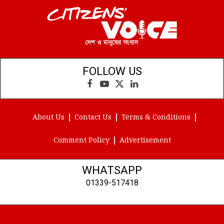
FOLLOW US
Facebook
YouTube
X
LinkedIn
(Twitter)
About Us
Contact Us
Terms & Conditions
Comment Policy
Advertisement
WHATSAPP
01339-517418