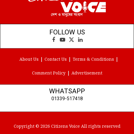
FOLLOW US
Facebook
YouTube
X
LinkedIn
(Twitter)
About Us
Contact Us
Terms & Conditions
Comment Policy
Advertisement
WHATSAPP
01339-517418
Copyright © 2026 Citizens Voice All rights reserved