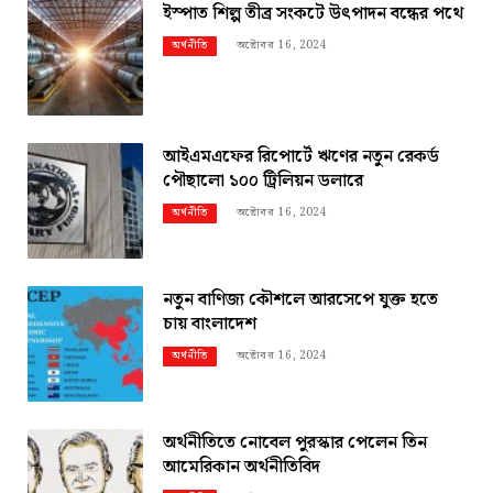
ইস্পাত শিল্প তীব্র সংকটে উৎপাদন বন্ধের পথে
অক্টোবর 16, 2024
অর্থনীতি
আইএমএফের রিপোর্টে ঋণের নতুন রেকর্ড
পৌছালো ১০০ ট্রিলিয়ন ডলারে
অক্টোবর 16, 2024
অর্থনীতি
নতুন বাণিজ্য কৌশলে আরসেপে যুক্ত হতে
চায় বাংলাদেশ
অক্টোবর 16, 2024
অর্থনীতি
অর্থনীতিতে নোবেল পুরস্কার পেলেন তিন
আমেরিকান অর্থনীতিবিদ