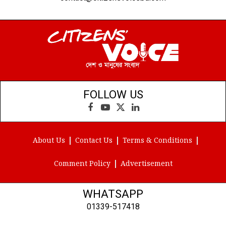
FOLLOW US
Facebook
YouTube
X
LinkedIn
(Twitter)
About Us
Contact Us
Terms & Conditions
Comment Policy
Advertisement
WHATSAPP
01339-517418