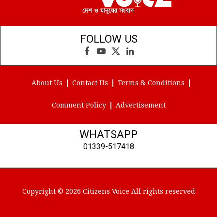
FOLLOW US
Facebook
YouTube
X
LinkedIn
(Twitter)
About Us
Contact Us
Terms & Conditions
Comment Policy
Advertisement
WHATSAPP
01339-517418
Copyright © 2026 Citizens Voice All rights reserved