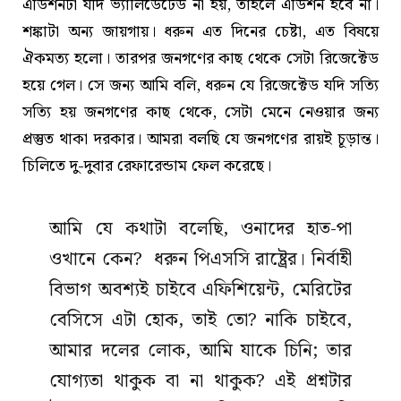
এডিশনটা যদি ভ্যালিডেটেড না হয়, তাহলে এডিশন হবে না।
শঙ্কাটা অন্য জায়গায়। ধরুন এত দিনের চেষ্টা, এত বিষয়ে
ঐকমত্য হলো। তারপর জনগণের কাছ থেকে সেটা রিজেক্টেড
হয়ে গেল। সে জন্য আমি বলি, ধরুন যে রিজেক্টেড যদি সত্যি
সত্যি হয় জনগণের কাছ থেকে, সেটা মেনে নেওয়ার জন্য
প্রস্তুত থাকা দরকার। আমরা বলছি যে জনগণের রায়ই চূড়ান্ত।
চিলিতে দু-দুবার রেফারেন্ডাম ফেল করেছে।
আমি যে কথাটা বলেছি, ওনাদের হাত-পা
ওখানে কেন? ধরুন পিএসসি রাষ্ট্রের। নির্বাহী
বিভাগ অবশ্যই চাইবে এফিশিয়েন্ট, মেরিটের
বেসিসে এটা হোক, তাই তো? নাকি চাইবে,
আমার দলের লোক, আমি যাকে চিনি; তার
যোগ্যতা থাকুক বা না থাকুক? এই প্রশ্নটার