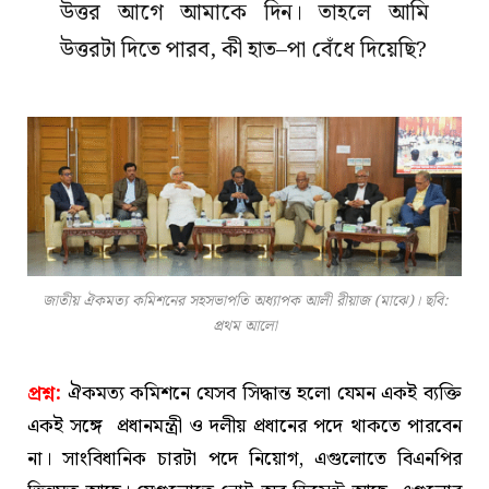
উত্তর আগে আমাকে দিন। তাহলে আমি
উত্তরটা দিতে পারব, কী হাত–পা বেঁধে দিয়েছি?
জাতীয় ঐকমত্য কমিশনের সহসভাপতি অধ্যাপক আলী রীয়াজ (মাঝে)। ছবি:
প্রথম আলো
প্রশ্ন:
ঐকমত্য কমিশনে যেসব সিদ্ধান্ত হলো যেমন একই ব্যক্তি
একই সঙ্গে প্রধানমন্ত্রী ও দলীয় প্রধানের পদে থাকতে পারবেন
না। সাংবিধানিক চারটা পদে নিয়োগ, এগুলোতে বিএনপির