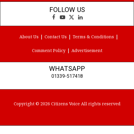
FOLLOW US
Facebook
YouTube
X
LinkedIn
(Twitter)
About Us
Contact Us
Terms & Conditions
Comment Policy
Advertisement
WHATSAPP
01339-517418
Copyright © 2026 Citizens Voice All rights reserved