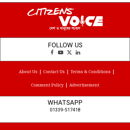
FOLLOW US
Facebook
YouTube
X
LinkedIn
(Twitter)
About Us
Contact Us
Terms & Conditions
Comment Policy
Advertisement
WHATSAPP
01339-517418