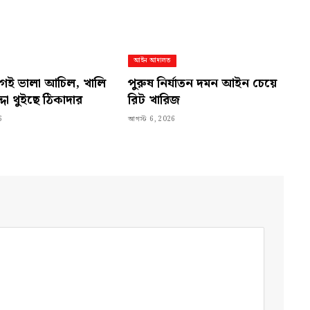
আইন আদালত
গেই ভালা আচিল, খালি
পুরুষ নির্যাতন দমন আইন চেয়ে
্দা থুইছে ঠিকাদার
রিট খারিজ
6
আগস্ট 6, 2026