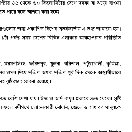
ে ঘণ্টায় ৪৫ থেকে ৬০ কিলোমিটার বেগে দমকা বা ঝড়ো হাওয়া
ও হতে পারে বলে আশঙ্কা করা হচ্ছে।
দরগুলোর জন্য প্রকাশিত বিশেষ সতর্কবার্তায় এ তথ্য জানানো হয়।
টা পর্যন্ত সময় দেশের বিভিন্ন এলাকায় আবহাওয়ার পরিস্থিতি
ইল, ময়মনসিংহ, ফরিদপুর, খুলনা, বরিশাল, পটুয়াখালী, কুমিল্লা,
লের ওপর দিয়ে দক্ষিণ অথবা দক্ষিণ-পূর্ব দিক থেকে অস্থায়ীভাবে
 বৃষ্টিরও সম্ভাবনা রয়েছে।
েশি দেখা যায়। উষ্ণ ও আর্দ্র বায়ুর প্রভাবে দ্রুত মেঘের সৃষ্টি
ারে। ফলে নদীপথে চলাচলকারী নৌযান, জেলে ও সাধারণ মানুষকে