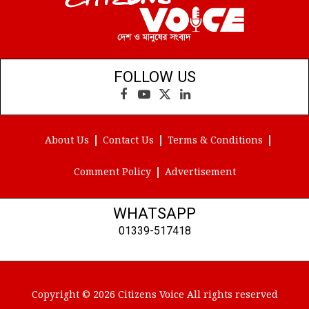
FOLLOW US
Facebook
YouTube
X
LinkedIn
(Twitter)
About Us
Contact Us
Terms & Conditions
Comment Policy
Advertisement
WHATSAPP
01339-517418
Copyright © 2026 Citizens Voice All rights reserved