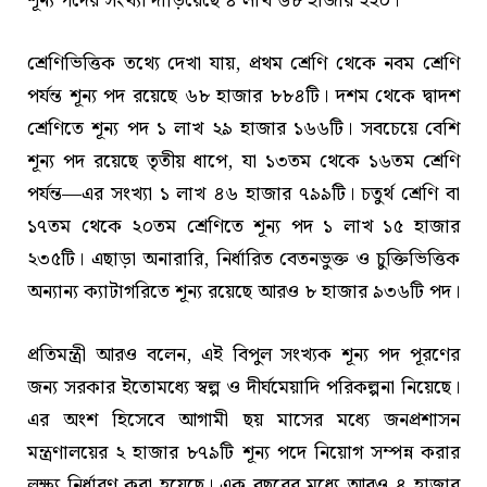
শূন্য পদের সংখ্যা দাঁড়িয়েছে ৪ লাখ ৬৮ হাজার ২২০।
শ্রেণিভিত্তিক তথ্যে দেখা যায়, প্রথম শ্রেণি থেকে নবম শ্রেণি
পর্যন্ত শূন্য পদ রয়েছে ৬৮ হাজার ৮৮৪টি। দশম থেকে দ্বাদশ
শ্রেণিতে শূন্য পদ ১ লাখ ২৯ হাজার ১৬৬টি। সবচেয়ে বেশি
শূন্য পদ রয়েছে তৃতীয় ধাপে, যা ১৩তম থেকে ১৬তম শ্রেণি
পর্যন্ত—এর সংখ্যা ১ লাখ ৪৬ হাজার ৭৯৯টি। চতুর্থ শ্রেণি বা
১৭তম থেকে ২০তম শ্রেণিতে শূন্য পদ ১ লাখ ১৫ হাজার
২৩৫টি। এছাড়া অনারারি, নির্ধারিত বেতনভুক্ত ও চুক্তিভিত্তিক
অন্যান্য ক্যাটাগরিতে শূন্য রয়েছে আরও ৮ হাজার ৯৩৬টি পদ।
প্রতিমন্ত্রী আরও বলেন, এই বিপুল সংখ্যক শূন্য পদ পূরণের
জন্য সরকার ইতোমধ্যে স্বল্প ও দীর্ঘমেয়াদি পরিকল্পনা নিয়েছে।
এর অংশ হিসেবে আগামী ছয় মাসের মধ্যে জনপ্রশাসন
মন্ত্রণালয়ের ২ হাজার ৮৭৯টি শূন্য পদে নিয়োগ সম্পন্ন করার
লক্ষ্য নির্ধারণ করা হয়েছে। এক বছরের মধ্যে আরও ৪ হাজার