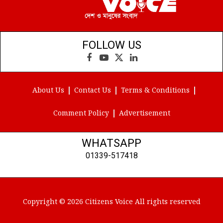
FOLLOW US
Facebook
YouTube
X
LinkedIn
(Twitter)
About Us
Contact Us
Terms & Conditions
Comment Policy
Advertisement
WHATSAPP
01339-517418
Copyright © 2026 Citizens Voice All rights reserved