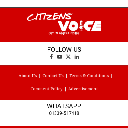
FOLLOW US
Facebook
YouTube
X
LinkedIn
(Twitter)
About Us
Contact Us
Terms & Conditions
Comment Policy
Advertisement
WHATSAPP
01339-517418