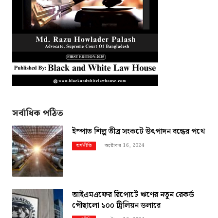
সর্বাধিক পঠিত
ইস্পাত শিল্প তীব্র সংকটে উৎপাদন বন্ধের পথে
অক্টোবর 16, 2024
অর্থনীতি
আইএমএফের রিপোর্টে ঋণের নতুন রেকর্ড
পৌছালো ১০০ ট্রিলিয়ন ডলারে