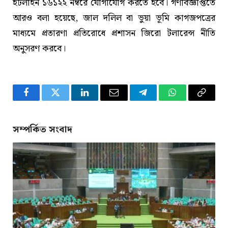
হটলাইন ১৬১২২ নম্বরে যোগাযোগ করতে হবে। গণবিজ্ঞপ্তিতে
আরও বলা হয়েছে, জাল দলিল বা ভুয়া ভূমি কাগজপত্রের
মাধ্যমে প্রতারণা প্রতিরোধে প্রশাসন জিরো টলারেন্স নীতি
অনুসরণ করবে।
Facebook
Twitter
LinkedIn
Email
Telegram
WhatsApp
Copy
Link
সম্পর্কিত সংবাদ