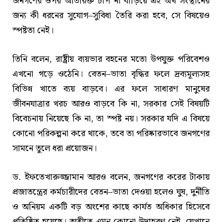
জনগণের ওপর অতিরিক্ত চাপ না বাড়িয়ে এই অর্থ সংস্থানের
জন্য কী ধরনের সুযোগ–সুবিধা তৈরি করা হবে, সে বিষয়েও
স্পষ্টতা নেই।
তিনি বলেন, রাষ্ট্রীয় ব্যয়ভার বহনের মতো উপযুক্ত পরিবেশও
এখনো গড়ে ওঠেনি। বেতন–ভাতা বৃদ্ধির ফলে দ্রব্যমূল্যসহ
বিভিন্ন খাতে ব্যয় বাড়বে। এর ফলে সাধারণ মানুষের
জীবনযাত্রার খরচ আরও বাড়বে কি না, সরকার সেই বিষয়টি
বিবেচনায় নিয়েছে কি না, তা স্পষ্ট নয়। সরকার যদি এ বিষয়ে
কোনো পরিকল্পনা করে থাকে, তবে তা পরিষ্কারভাবে জনগণের
সামনে তুলে ধরা প্রয়োজন।
ড. ইফতেখারুজ্জামান আরও বলেন, জনগণের করের টাকায়
প্রজাতন্ত্রের কর্মচারীদের বেতন–ভাতা দেওয়া হলেও ঘুষ, দুর্নীতি
ও অনিয়ম একটি বড় অংশের কাছে কার্যত অধিকার হিসেবে
প্রতিষ্ঠিত হয়েছে। অতীতে এমন কোনো উদাহরণ নেই, যেখানে