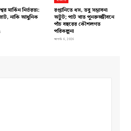
অর্থনীতি
ের মার্কিন নির্ভরতা:
রপ্তানিতে ধস, তবু সম্ভাবনা
র জোট, নাকি আধুনিক
অটুট; পাট খাত পুনরুজ্জীবনে
পাঁচ বছরের কৌশলগত
পরিকল্পনা
6
আগস্ট 6, 2026