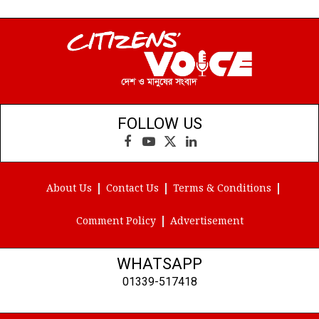
FOLLOW US
Facebook
YouTube
X
LinkedIn
(Twitter)
About Us
Contact Us
Terms & Conditions
Comment Policy
Advertisement
WHATSAPP
01339-517418