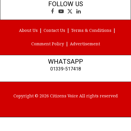
FOLLOW US
Facebook
YouTube
X
LinkedIn
(Twitter)
About Us
Contact Us
Terms & Conditions
Comment Policy
Advertisement
WHATSAPP
01339-517418
Copyright © 2026 Citizens Voice All rights reserved