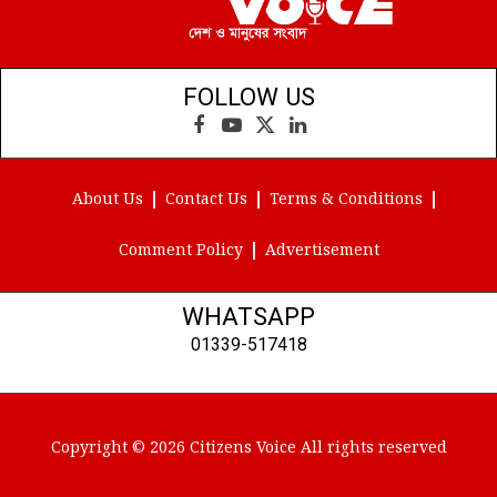
FOLLOW US
Facebook
YouTube
X
LinkedIn
(Twitter)
About Us
Contact Us
Terms & Conditions
Comment Policy
Advertisement
WHATSAPP
01339-517418
Copyright © 2026 Citizens Voice All rights reserved