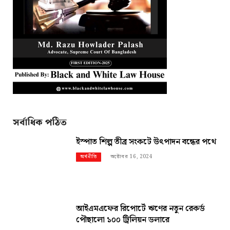
সর্বাধিক পঠিত
ইস্পাত শিল্প তীব্র সংকটে উৎপাদন বন্ধের পথে
অক্টোবর 16, 2024
অর্থনীতি
আইএমএফের রিপোর্টে ঋণের নতুন রেকর্ড
পৌছালো ১০০ ট্রিলিয়ন ডলারে