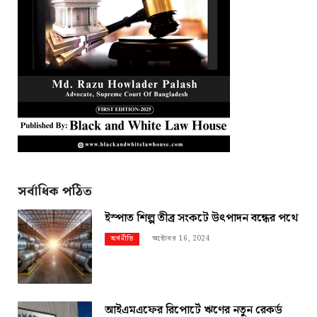
সর্বাধিক পঠিত
ইস্পাত শিল্প তীব্র সংকটে উৎপাদন বন্ধের পথে
অক্টোবর 16, 2024
অর্থনীতি
আইএমএফের রিপোর্টে ঋণের নতুন রেকর্ড