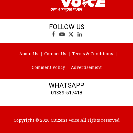
FOLLOW US
Facebook
YouTube
X
LinkedIn
(Twitter)
About Us
Contact Us
Terms & Conditions
Comment Policy
Advertisement
WHATSAPP
01339-517418
Copyright © 2026 Citizens Voice All rights reserved