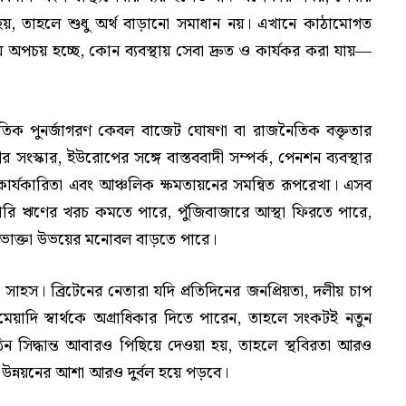
না হয়, তাহলে শুধু অর্থ বাড়ানো সমাধান নয়। এখানে কাঠামোগত
 অপচয় হচ্ছে, কোন ব্যবস্থায় সেবা দ্রুত ও কার্যকর করা যায়—
নৈতিক পুনর্জাগরণ কেবল বাজেট ঘোষণা বা রাজনৈতিক বক্তৃতার
স্কার, ইউরোপের সঙ্গে বাস্তববাদী সম্পর্ক, পেনশন ব্যবস্থার
সেবার কার্যকারিতা এবং আঞ্চলিক ক্ষমতায়নের সমন্বিত রূপরেখা। এসব
কারি ঋণের খরচ কমতে পারে, পুঁজিবাজারে আস্থা ফিরতে পারে,
ও ভোক্তা উভয়ের মনোবল বাড়তে পারে।
হস। ব্রিটেনের নেতারা যদি প্রতিদিনের জনপ্রিয়তা, দলীয় চাপ
ঘমেয়াদি স্বার্থকে অগ্রাধিকার দিতে পারেন, তাহলে সংকটই নতুন
িন সিদ্ধান্ত আবারও পিছিয়ে দেওয়া হয়, তাহলে স্থবিরতা আরও
ন উন্নয়নের আশা আরও দুর্বল হয়ে পড়বে।