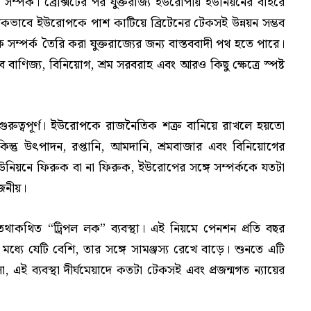
 সম্পর্ক। ব্রেক্সিটের পর যুক্তরাজ্য ইউরোপীয় ইউনিয়নের বাইরে
ভাবে ইউরোপকে পাশ কাটিয়ে ব্রিটেনের টেকসই উন্নয়ন সম্ভব
 সম্পর্ক তৈরি করা যুক্তরাজ্যের জন্য বাস্তববাদী পথ হতে পারে।
াব বাণিজ্য, বিনিয়োগ, শ্রম সরবরাহ এবং আরও কিছু ক্ষেত্রে স্পষ্ট
গুরুত্বপূর্ণ। ইউরোপকে রাজনৈতিক শত্রু বানিয়ে রাখলে হয়তো
িন্তু উৎপাদন, রপ্তানি, আমদানি, শ্রমবাজার এবং বিনিয়োগের
উনিয়নে ফিরুক বা না ফিরুক, ইউরোপের সঙ্গে সম্পর্ককে যতটা
োজনীয়।
শনের তথাকথিত “ট্রিপল লক” ব্যবস্থা। এই নিয়মে পেনশন প্রতি বছর
 মধ্যে যেটি বেশি, তার সঙ্গে সামঞ্জস্য রেখে বাড়ে। শুনতে এটি
লো, এই ব্যবস্থা দীর্ঘমেয়াদে কতটা টেকসই এবং প্রজন্মগত ন্যায়ের