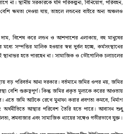
াগে না। স্থানীয় সরকারকে যদি পরিকল্পনা, বিনিয়োগ, পরিবহন,
ে বেশি ক্ষমতা দেওয়া যায়, তাহলে লন্ডনের বাইরে অন্য অঞ্চলও
ির দাম, বিশেষ করে লন্ডন ও আশপাশের এলাকায়, বহু মানুষের
ে সম্পত্তির মালিক হওয়ার স্বপ্ন দুর্বল হচ্ছে, কর্মসংস্থানের
ই স্থানান্তর হতে পারছেন না। সামাজিক ও ভৌগোলিক চলাচলের
স্থায় বড় পরিবর্তন আনা দরকার। বর্তমানে জমির ওপর নয়, জমির
থা বেশি গুরুত্বপূর্ণ। কিন্তু জমির প্রকৃত মূল্যকে করের আওতায়
এতে জমি আটকে রেখে মুনাফা করার প্রবণতা কমবে, নির্মাণ
ং অর্থনীতিতে আস্থার পরিবেশ তৈরি হতে পারে। আবাসন শুধু
তা, শ্রমবাজার এবং সামাজিক ন্যায়ের সঙ্গেও গভীরভাবে যুক্ত।