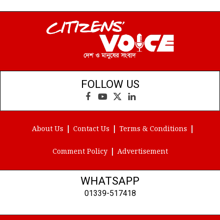
FOLLOW US
Facebook
YouTube
X
LinkedIn
(Twitter)
About Us
Contact Us
Terms & Conditions
Comment Policy
Advertisement
WHATSAPP
01339-517418