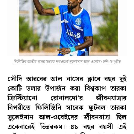
ফিলিস্তিন জাতীয় দলের সাবেক ফরওয়ার্ড সুলেইমান আল-ওবেইদ। ছবি: সংগৃহীত
সৌদি আরবের আল নাসের ক্লাবে বছর দুই
কোটি ডলার উপার্জন করা বিশ্বকাপ তারকা
ক্রিস্টিয়ানো রোনালদো’র জীবনযাত্রার
বিপরীতে ফিলিস্তিনি সাবেক ফুটবল তারকা
সুলেইমান আল-ওবেইদের জীবনযাত্রা ছিল
একেবারেই ভিন্নরকম। ৪১ বছর বয়সী এই