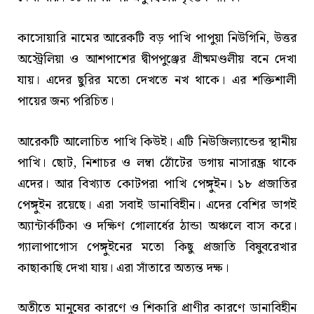
কাসোয়ারি নামের আরেকটি বড় পাখি পাপুয়া নিউগিনি, উত্তর
অস্ট্রেলিয়া ও আশপাশের দ্বীপপুঞ্জের গ্রীষ্মমণ্ডলীয় বনে দেখা
যায়। এদের ছুরির মতো দেখতে নখ থাকে। এর শক্তিশালী
পায়ের জন্য পরিচিত।
আরেকটি আলোচিত পাখি কিউই। এটি নিউজিল্যান্ডের স্থানীয়
পাখি। ছোট, নিশাচর ও লম্বা ঠোঁটের ডগায় নাসারন্ধ্র থাকে
এদের। আর বিখ্যাত কোটপরা পাখি পেঙ্গুইন। ১৮ প্রজাতির
পেঙ্গুইন রয়েছে। এরা সবাই ডানাবিহীন। এদের বেশির ভাগই
অ্যান্টার্কটিকা ও দক্ষিণ গোলার্ধের ঠান্ডা অঞ্চলে বাস করে।
গ্যালাপাগোস পেঙ্গুইনের মতো কিছু প্রজাতি বিষুবরেখার
কাছাকাছি দেখা যায়। এরা সাঁতারে অত্যন্ত দক্ষ।
অতীতে মানুষের কারণে ও শিকারি প্রাণীর কারণে ডানাবিহীন