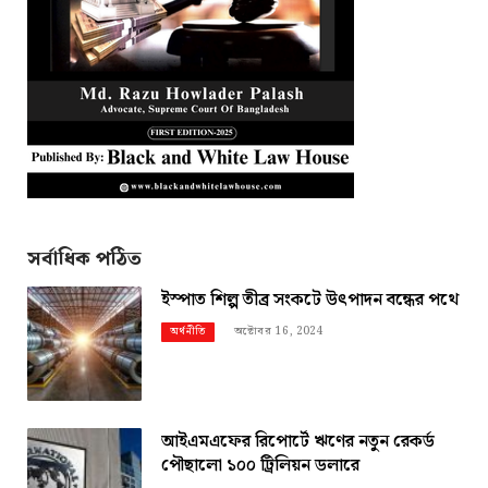
সর্বাধিক পঠিত
ইস্পাত শিল্প তীব্র সংকটে উৎপাদন বন্ধের পথে
অক্টোবর 16, 2024
অর্থনীতি
আইএমএফের রিপোর্টে ঋণের নতুন রেকর্ড
পৌছালো ১০০ ট্রিলিয়ন ডলারে