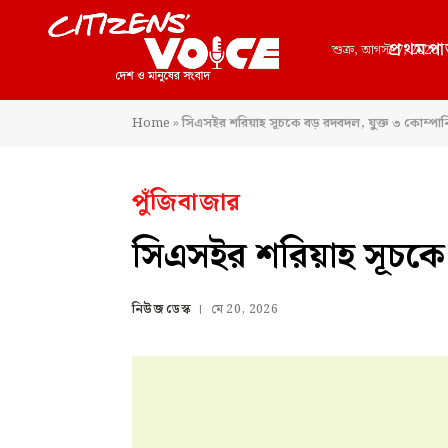
প্রথমপা
শুক্র, আগস্ট 7, 2026
Home
»
সিএসইর শরিয়াহ সূচকে বড় রদবদল, যুক্ত ৩ কোম্পান
পুঁজিবাজার
সিএসইর শরিয়াহ সূচকে 
নিউজ ডেস্ক
মে 20, 2026