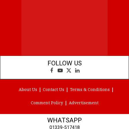
FOLLOW US
Facebook
YouTube
X
LinkedIn
(Twitter)
About Us
Contact Us
Terms & Conditions
Comment Policy
Advertisement
WHATSAPP
01339-517418