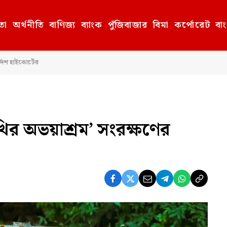
তা
অর্থনীতি
বাণিজ্য
ব্যাংক
পুঁজিবাজার
বিমা
কর্পোরেট
বা
দেশ হাইকোর্টের
র অভয়াশ্রম’ সংরক্ষণের