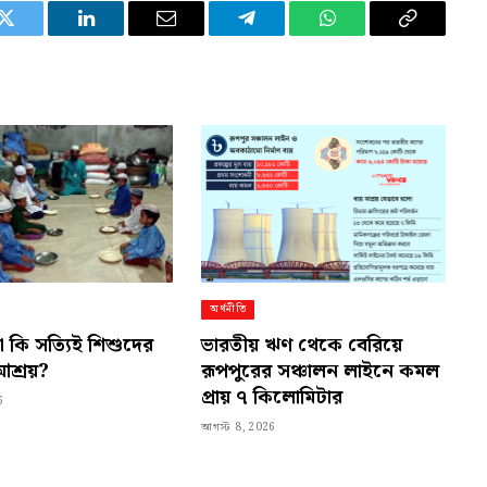
Twitter
LinkedIn
Email
Telegram
WhatsApp
Copy
Link
অর্থনীতি
 কি সত্যিই শিশুদের
ভারতীয় ঋণ থেকে বেরিয়ে
আশ্রয়?
রূপপুরের সঞ্চালন লাইনে কমল
প্রায় ৭ কিলোমিটার
6
আগস্ট 8, 2026