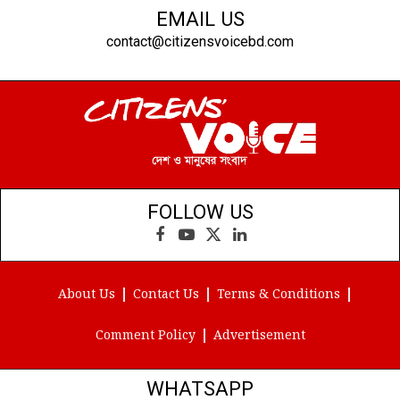
EMAIL US
contact@citizensvoicebd.com
FOLLOW US
Facebook
YouTube
X
LinkedIn
(Twitter)
About Us
Contact Us
Terms & Conditions
Comment Policy
Advertisement
WHATSAPP