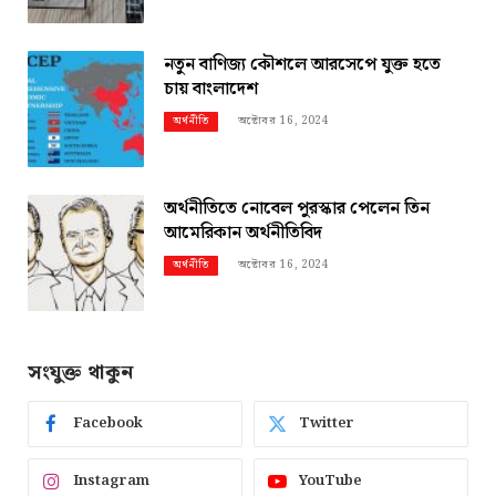
নতুন বাণিজ্য কৌশলে আরসেপে যুক্ত হতে
চায় বাংলাদেশ
অক্টোবর 16, 2024
অর্থনীতি
অর্থনীতিতে নোবেল পুরস্কার পেলেন তিন
আমেরিকান অর্থনীতিবিদ
অক্টোবর 16, 2024
অর্থনীতি
সংযুক্ত থাকুন
Facebook
Twitter
Instagram
YouTube