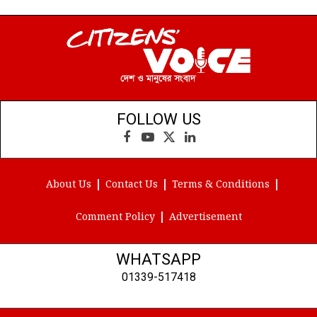
FOLLOW US
Facebook
YouTube
X
LinkedIn
(Twitter)
About Us
Contact Us
Terms & Conditions
Comment Policy
Advertisement
WHATSAPP
01339-517418