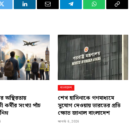
Twitter
LinkedIn
Email
Telegram
WhatsApp
Copy
Link
বাংলাদেশ
যের অস্থিরতায়
শেখ হাসিনাকে গণমাধ্যমে
 কর্মীর সংখ্যা পাঁচ
সুযোগ দেওয়ায় ভারতের প্রতি
নিম্ন
ক্ষোভ জানাল বাংলাদেশ
6
আগস্ট 6, 2026