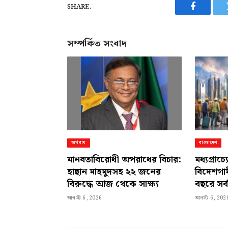
SHARE.
Facebook
সম্পর্কিত সংবাদ
অপরাধ
বাংলাদেশ
মানবতাবিরোধী অপরাধের বিচার:
মধ্যপ্রাচ্
হাছান মাহমুদসহ ২২ জনের
বিদেশগামী
বিরুদ্ধে আজ থেকে সাক্ষ্য
বছরে সর্ব
আগস্ট 6, 2026
আগস্ট 6, 202