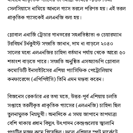
সেলসিয়াসে নামিয়ে আনলে গ্যাস তরলে পরিণত হয়। এই তরল
প্রাকৃতিক গ্যাসকেই এলএনজি বলা হয়।
গ্লোবাল এনার্জি ট্রেডার গানভরের সহপ্রতিষ্ঠাতা ও চেয়ারম্যান
টরবিয়র্ন টর্নকুইস্ট সম্প্রতি জানান, দাম না বাড়লে ২০৪০
সালের মধ্যে এলএনজির চাহিদা বর্তমান পর্যায় থেকে আরো ৫০
শতাংশ বাড়তে পারে। সম্প্রতি অনুষ্ঠিত এসঅ্যান্ডপি গ্লোবাল
কমোডিটি ইনসাইটসের এশিয়া প্যাসিফিক পেট্রোলিয়াম
কনফারেন্সে (এপিপিইসি) তিনি এমন মন্তব্য করেন।
বিজনেস রেকর্ডার এর তথ্য মতে, উত্তর-পূর্ব এশিয়ায় চলতি
সপ্তাহে তরলীকৃত প্রাকৃতিক গ্যাসের (এলএনজি) চাহিদা ছিল
তুলনামুলক নিম্নমুখী। অন্যদিকে এ সময় জাপানে তাপমাত্রা
বেশি থাকায় প্রধান বিদ্যুৎ উৎপাদন কেন্দ্রগুলোয় জ্বালানি
পণ্যটির মজুদ কমে গিয়েছিল। ফলে এশিয়ার স্পট মার্কেটে