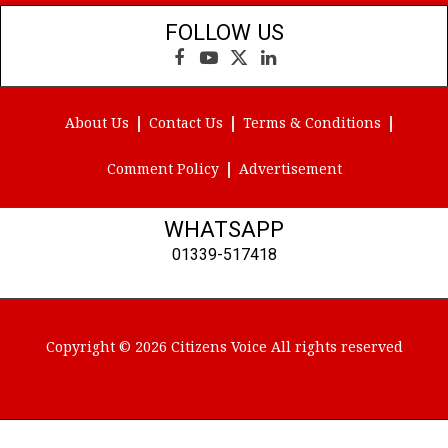
FOLLOW US
Facebook
YouTube
X
LinkedIn
(Twitter)
About Us
Contact Us
Terms & Conditions
Comment Policy
Advertisement
WHATSAPP
01339-517418
Copyright © 2026 Citizens Voice All rights reserved