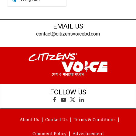
Telegram
EMAIL US
contact@citizensvoicebd.com
FOLLOW US
Facebook
YouTube
X
LinkedIn
(Twitter)
About Us
Contact Us
Terms & Conditions
Comment Policy
Advertisement