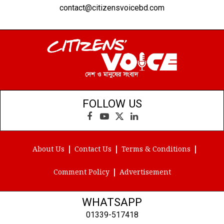
contact@citizensvoicebd.com
FOLLOW US
Facebook
YouTube
X
LinkedIn
(Twitter)
About Us
Contact Us
Terms & Conditions
Comment Policy
Advertisement
WHATSAPP
01339-517418