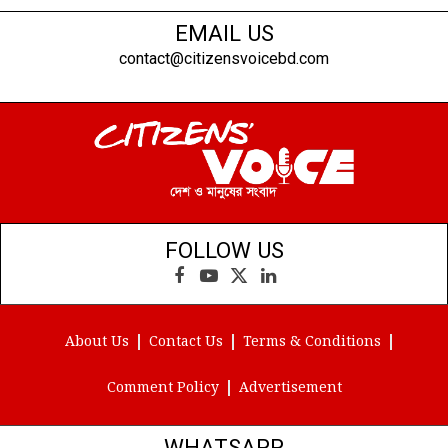
EMAIL US
contact@citizensvoicebd.com
FOLLOW US
Facebook
YouTube
X
LinkedIn
(Twitter)
About Us
Contact Us
Terms & Conditions
Comment Policy
Advertisement
WHATSAPP