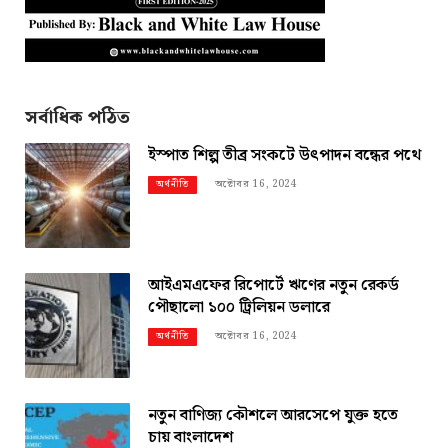
সর্বাধিক পঠিত
ইস্পাত শিল্প তীব্র সংকটে উৎপাদন বন্ধের পথে
অক্টোবর 16, 2024
অর্থনীতি
আইএমএফের রিপোর্টে ঋণের নতুন রেকর্ড
পৌছালো ১০০ ট্রিলিয়ন ডলারে
অক্টোবর 16, 2024
অর্থনীতি
নতুন বাণিজ্য কৌশলে আরসেপে যুক্ত হতে
চায় বাংলাদেশ