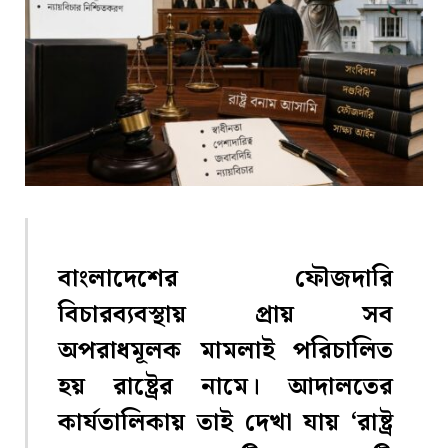
বাংলাদেশের ফৌজদারি
বিচারব্যবস্থায় প্রায় সব
অপরাধমূলক মামলাই পরিচালিত
হয় রাষ্ট্রের নামে। আদালতের
কার্যতালিকায় তাই দেখা যায় ‘রাষ্ট্র