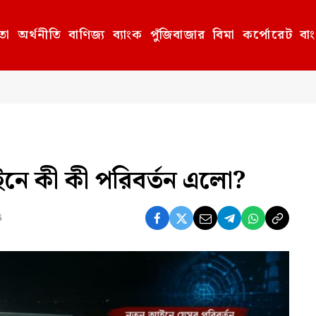
তা
অর্থনীতি
বাণিজ্য
ব্যাংক
পুঁজিবাজার
বিমা
কর্পোরেট
বা
ইনে কী কী পরিবর্তন এলো?
6