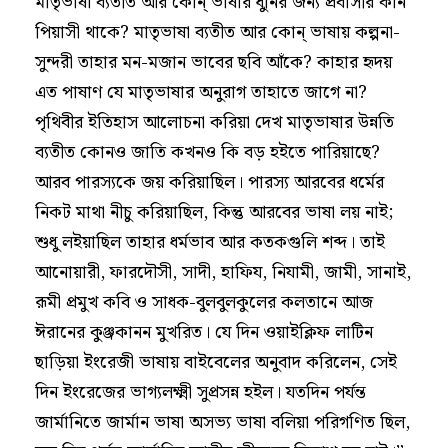
মাতৃভাষা ব্যতীত আর কোন্ ভাষার ধুনির জন্য প্রবাসীর কান
পিয়াসী থাকে? মাতৃভাষা ব্যতীত আর কোন্ ভাষায় কল্পনা-
সুন্দরী তাহার মন-মজান ভাবের ছবি আঁকে? কাহার হৃদয়
এত পাষাণ যে মাতৃভাষার অনুরাগ তাহাতে জাগে না?
পৃথিবীর ইতিহাস আলোচনা করিয়া দেখ মাতৃভাষার উন্নতি
ব্যতীত কোনও জাতি কখনও কি বড় হইতে পারিয়াছে?
আরব পারস্যকে জয় করিয়াছিল। পারস্য আরবের ধর্মের
নিকট মাথা নীচু করিয়াছিল, কিন্তু আরবের ভাষা লয় নাই;
শুধু লইয়াছিল তাহার ধর্মভাব আর কতকগুলি শব্দ। তাই
আনোয়ারী, ফারদৌসী, সাদী, হাফিয, নিযামী, জামী, সানাই,
রূমী প্রমুখ কবি ও সাধক-বুলবুলকুলের কলতানে আজ
ঈরানের কুঞ্জকানন মুখরিত। যে দিন ওয়াইক্লিফ লাটিন
ছাড়িয়া ইংরেজী ভাষায় বাইবেলের অনুবাদ করিলেন, সেই
দিন ইংরেজের ভাগ্যলক্ষ্মী সুপ্রসন্ন হইল। যতদিন পর্যন্ত
জার্মানিতে জার্মান ভাষা অসভ্য ভাষা বলিয়া পরিগণিত ছিল,