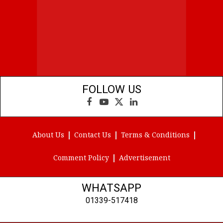
FOLLOW US
Facebook
YouTube
X
LinkedIn
(Twitter)
About Us
Contact Us
Terms & Conditions
Comment Policy
Advertisement
WHATSAPP
01339-517418