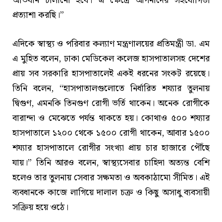
অভিযান চালানো হবে। এ ক্ষেত্রে আপনাদের সহযোগিতা
প্রত্যাশা করছি।”
এদিকে স্বাস্থ্য ও পরিবার কল্যাণ মন্ত্রণালয়ের প্রতিমন্ত্রী ডা. এম
এ মুহিত বলেন, ঢাকা মেডিকেল কলেজ হাসপাতালসহ দেশের
প্রায় সব সরকারি হাসপাতালেই একই ধরনের সংকট রয়েছে।
তিনি বলেন, “হাসপাতালগুলোতে নির্ধারিত শয্যার তুলনায়
দ্বিগুণ, এমনকি তিনগুণ রোগী ভর্তি থাকেন। অনেক রোগীকে
বারান্দা ও মেঝেতে পর্যন্ত থাকতে হয়। কোথাও ৫০০ শয্যার
হাসপাতালে ১২০০ থেকে ১৫০০ রোগী থাকেন, আবার ১৫০০
শয্যার হাসপাতালে রোগীর সংখ্যা প্রায় চার হাজারে পৌঁছে
যায়।” তিনি আরও বলেন, স্বাস্থ্যসেবার চাহিদা অত্যন্ত বেশি
হলেও তার তুলনায় সেবার সক্ষমতা ও অবকাঠামো সীমিত। এই
ব্যবধানকে কাজে লাগিয়ে দালাল চক্র ও কিছু অসাধু ব্যবসায়ী
সক্রিয় হয়ে ওঠে।