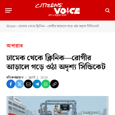
Home
»
ঢামেক থেকে ক্লিনিক—রোগীর আড়ালে গড়ে ওঠা অদৃশ্য সিন্ডিকেট
অপরাধ
ঢামেক থেকে ক্লিনিক—রোগীর
আড়ালে গড়ে ওঠা অদৃশ্য সিন্ডিকেট
মনিরুজ্জামান
জুলাই 2, 2026