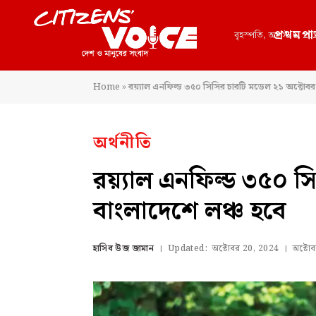
প্রথমপা
বৃহস্পতি, আগস্ট 6, 20
Home
»
রয়্যাল এনফিল্ড ৩৫০ সিসির চারটি মডেল ২১ অক্টোবর
অর্থনীতি
রয়্যাল এনফিল্ড ৩৫০ 
বাংলাদেশে লঞ্চ হবে
হাসিব উজ জামান
Updated:
অক্টোবর 20, 2024
অক্টো