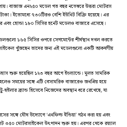
্ধি পায়। বাজাজ এন২৫০ মডেল গত বছর নভেম্বরে উত্তরা মোটরস
খ টাকা। ইতোমধ্যে ৭৩০টিরও বেশি ইউনিট বিক্রি হয়েছে। এর
 এবং হোন্ডা ১৮০ সিসির হর্নেট মডেলও বাজারে এসেছে।
ডেলগুলো ১৬৫ সিসির ওপরে সেগমেন্টের শীর্ষস্থান দখল করতে
টরসাইকেল খুঁজছেন তাদের জন্য এই মডেলগুলো একটি আকর্ষণীয়
হাস শুরু হয়েছিল ১২৩ বছর আগে ইংল্যান্ডে। মূলত সামরিক
েও সময়ের সঙ্গে এটি বেসামরিক বাজারেও জনপ্রিয় হয়ে
টু-হুইলার ব্র্যান্ড হিসেবে নিজেদের অবস্থান ধরে রেখেছে, যা
সের সঙ্গে যৌথ উদ্যোগে ‘এনফিল্ড ইন্ডিয়া’ গঠন করা হয় এবং
ুলেট ৩৫০ মোটরসাইকেল উৎপাদন শুরু হয়। এরপর থেকে রয়্যাল