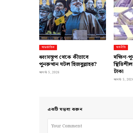
আন্তর্জাতিক
অর্থনীতি
ধ্বংসস্তূপ থেকে কীভাবে
দক্ষিণ-প
পুনরুত্থান ঘটল হিজবুল্লাহর?
স্থিতিশী
টাকা
আগস্ট 5, 2026
আগস্ট 5, 202
একটি মন্তব্য করুন